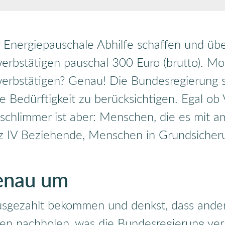
r Energiepauschale Abhilfe schaffen und üb
rbstätigen pauschal 300 Euro (brutto). Mo
erbstätigen? Genau! Die Bundesregierung s
 Bedürftigkeit zu berücksichtigen. Egal o
 schlimmer ist aber: Menschen, die es mit 
rtz IV Beziehende, Menschen in Grundsicher
genau um
usgezahlt bekommen und denkst, dass ander
 nachholen, was die Bundesregierung verbo