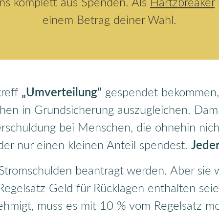
uns komplett aus Spenden. Als
Hartzbreaker
einem Betrag deiner Wahl.
treff
„Umverteilung“
gespendet bekommen, 
en in Grundsicherung auszugleichen. Dami
schuldung bei Menschen, die ohnehin nicht
der nur einen kleinen Anteil spendest.
Jeder
r Stromschulden beantragt werden. Aber sie 
egelsatz Geld für Rücklagen enthalten seien
ehmigt, muss es mit 10 % vom Regelsatz mon