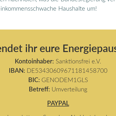
 einkommensschwache Haushalte um!
ndet ihr eure Energiepau
Kontoinhaber:
Sanktionsfrei e.V.
IBAN:
DE53430609671181458700
BIC:
GENODEM1GLS
Betreff:
Umverteilung