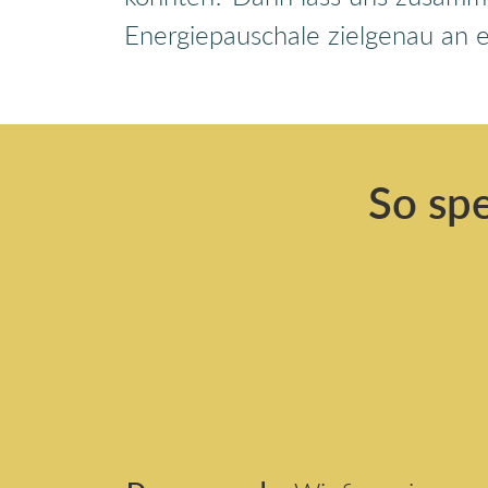
Energiepauschale zielgenau an
So spe