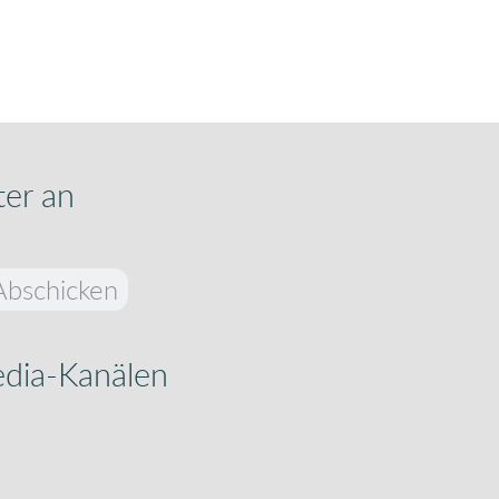
ter an
Abschicken
edia-Kanälen