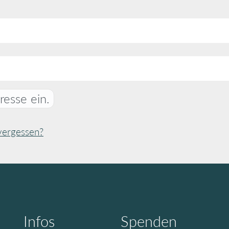
resse ein.
vergessen?
Infos
Spenden